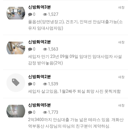
신방화역3분
새창
0
1,527
풀옵션(양면냉장고), 건조기, 인덕션 안심대출가능(소
유자 임대사엄자임)
신방화역2분
새창
0
1,563
세입자 만기 23년 09월 09일 임대인 임대사업자 사설
감정 받아놓음(2억)
신방화역2분
새창
0
1,539
세입자 살고있음, 1월2째주 퇴실 희망 사진 못찍게함
신방화역5분
새창
0
1,773
2억3400까지 안심대출 가능 넓은 테라스 있음. 개화산
역부동산 사장님의 따님의 친구분이 계약하심.