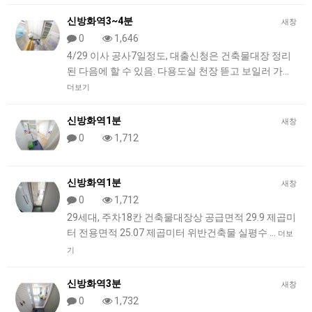
신방화역3~4분
새창
0
1,646
4/29 이사 공사7일정도, 대출신청은 건축물대장 정리
된 다음에 할 수 있음. 다용도실 천장 뜯고 보일러 가…
더보기
신방화역1분
새창
0
1,712
신방화역1분
새창
0
1,712
29세대, 주차18칸 건축물대장상 공급면적 29.9 제곱미
터 전용면적 25.07 제곱미터 위반건축물 실평수 …
더보
기
신방화역3분
새창
0
1,732