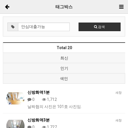
태그박스
검색
Total 20
최신
인기
색인
신방화역1분
새창
0
1,712
날짜협의 사진은 101호 사진임.
신방화역3분
새창
0
1,727