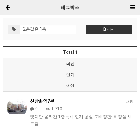
태그박스
검색
Total 1
최신
인기
색인
신방화역7분
새창
0
1,710
몇계단 올라간 1층독채 현재 공실 도배장판, 화장실 새
로함